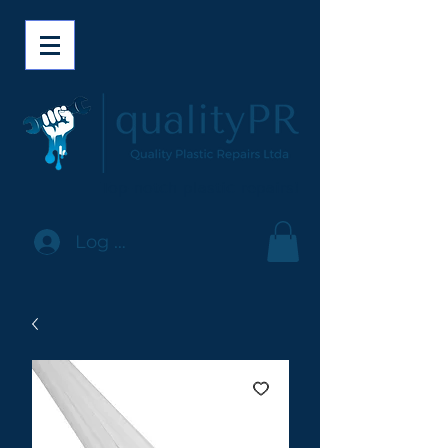
Top-notch plastic repairs!
Log In