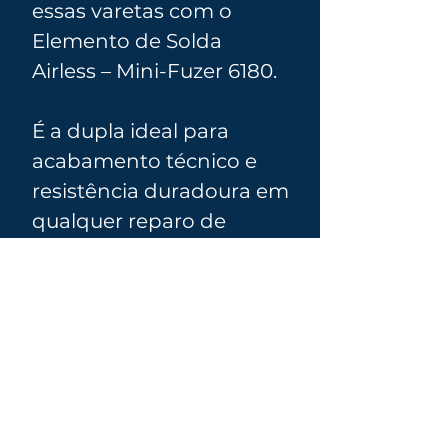
essas varetas com o
Elemento de Solda
Airless – Mini-Fuzer 6180.
É a dupla ideal para
acabamento técnico e
resistência duradoura em
qualquer reparo de
plástico automotivo.
🛠️ Especificações Técnicas:
Material:
Polipropileno (PP)
🚗 Aplicações Recomendadas:
Cor:
Natural (translúcida)