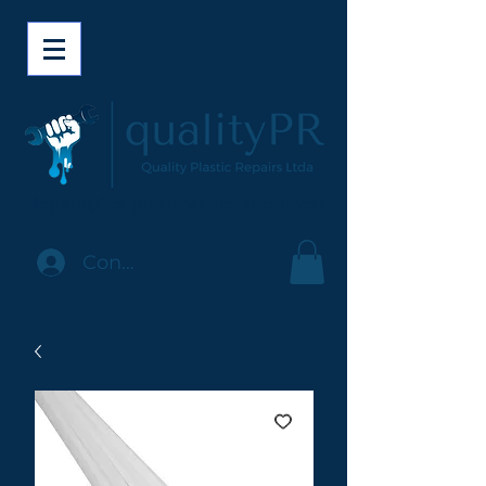
Reparações plásticas de alto nível!
Conecte-se