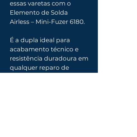
essas varetas com o
Elemento de Solda
Airless – Mini-Fuzer 6180.
É a dupla ideal para
acabamento técnico e
resistência duradoura em
qualquer reparo de
plástico automotivo.
🛠️ Especificações Técnicas:
Material:
Polipropileno (PP)
🚗 Aplicações Recomendadas:
Cor:
Natural (translúcida)