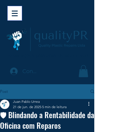
Reparações plásticas de alto nível!
Conecte-se
Post
Juan Pablo Urrea
21 de jun. de 2025
5 min de leitura
🛡️ Blindando a Rentabilidade da
Oficina com Reparos